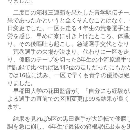
りました。
二度目の箱根三連覇を果たした青学駅伝チー
果であったかというと全くそんなことはなく、
日変更でした。一区を走る４年生の荒巻選手は
労を感じ、早めに寮に引き上げたところ、体温が
り、その後嘔吐も起こし、急遽選手交代となり
荒巻選手の欠場が決まり、代わりに一区を走っ
り、優勝のテープを切った2年生の小河原選手
間記録で比べれば区間2位の走りだったにもか
では16位に沈み、一区で早くも青学の優勝は
りました。
早稲田大学の花田監督が、「自分にも経験が
よる選手の直前での区間変更は99％結果が良
ます。
結果を見れば5区の黒田選手が大逆転で優勝
調を急に崩し、4年生で最後の箱根駅伝出走を