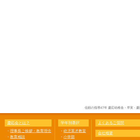
信頼の指導47年 慶応幼稚舎・早実・
慶応会とは？
学年別選択
よくあるご質問
・
理事長ご挨拶・教育理念
・
幼児英才教室
会社概要
・
教育相談
・
小学部