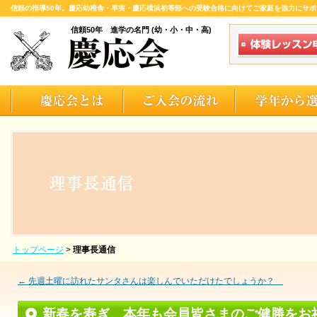
信頼の指導50年。慶応幼稚舎・早実・慶応横浜初等部への受験合格に向けてご家庭を強力にサポ
信頼50年 進学の名門 (幼・小・中・高)
トップページ
>
理事長通信
←
先週土曜に訪れたサンタさんは楽しんでいただけたでしょうか？
新春を寿ぎ、本年も会員皆さまのご健勝をお