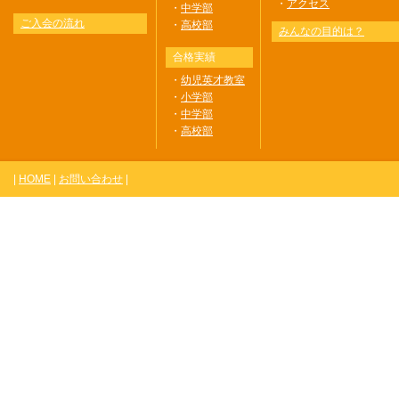
・
アクセス
・
中学部
ご入会の流れ
・
高校部
みんなの目的は？
合格実績
・
幼児英才教室
・
小学部
・
中学部
・
高校部
|
HOME
|
お問い合わせ
|