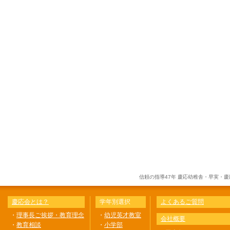
信頼の指導47年 慶応幼稚舎・早実・
慶応会とは？
学年別選択
よくあるご質問
・
理事長ご挨拶・教育理念
・
幼児英才教室
会社概要
・
教育相談
・
小学部