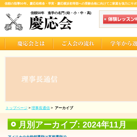
信頼の指導50年。慶応幼稚舎・早実・慶応横浜初等部への受験合格に向けてご家庭を強力にサポ
信頼50年 進学の名門 (幼・小・中・高)
トップページ
>
理事長通信
>
アーカイブ
月別アーカイブ:
2024年11月