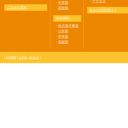
・
アクセス
・
中学部
ご入会の流れ
・
高校部
みんなの目的は？
合格実績
・
幼児英才教室
・
小学部
・
中学部
・
高校部
|
HOME
|
お問い合わせ
|