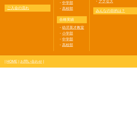
・
アクセス
・
中学部
ご入会の流れ
・
高校部
みんなの目的は？
合格実績
・
幼児英才教室
・
小学部
・
中学部
・
高校部
|
HOME
|
お問い合わせ
|