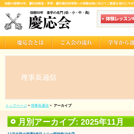
信頼の指導50年。慶応幼稚舎・早実・慶応横浜初等部への受験合格に向けてご家庭を強力にサポ
信頼50年 進学の名門 (幼・小・中・高)
トップページ
>
理事長通信
>
アーカイブ
月別アーカイブ:
2025年11月