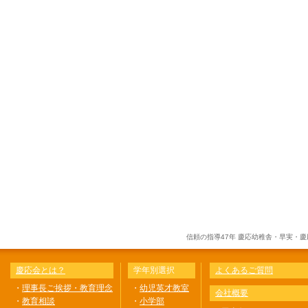
信頼の指導47年 慶応幼稚舎・早実・
慶応会とは？
学年別選択
よくあるご質問
・
理事長ご挨拶・教育理念
・
幼児英才教室
会社概要
・
教育相談
・
小学部