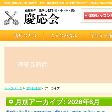
信頼の指導50年。慶応幼稚舎・早実・慶応横浜初等部への受験合格に向けてご家庭を強力にサポ
信頼50年 進学の名門 (幼・小・中・高)
トップページ
>
理事長通信
>
アーカイブ
月別アーカイブ:
2026年6月