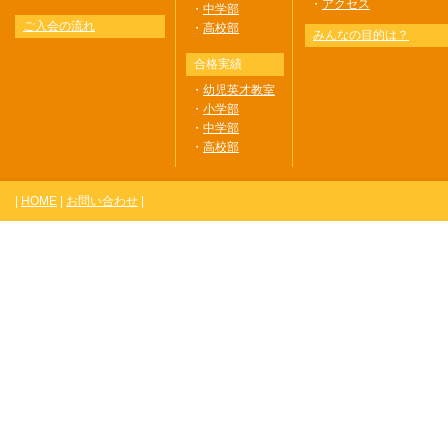
・
アクセス
・
中学部
ご入会の流れ
・
高校部
みんなの目的は？
合格実績
・
幼児英才教室
・
小学部
・
中学部
・
高校部
|
HOME
|
お問い合わせ
|