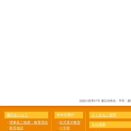
信頼の指導47年 慶応幼稚舎・早実・
慶応会とは？
学年別選択
よくあるご質問
・
理事長ご挨拶・教育理念
・
幼児英才教室
会社概要
・
教育相談
・
小学部