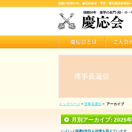
信頼の指導50年。慶応幼稚舎・早実・慶応横浜初等部
信頼50年 進学の名門 (幼・小・
トップページ
>
理事長通信
>
アーカイブ
月別アーカイブ:
2025
いよいよ拙著8作目も佳境を迎えています。