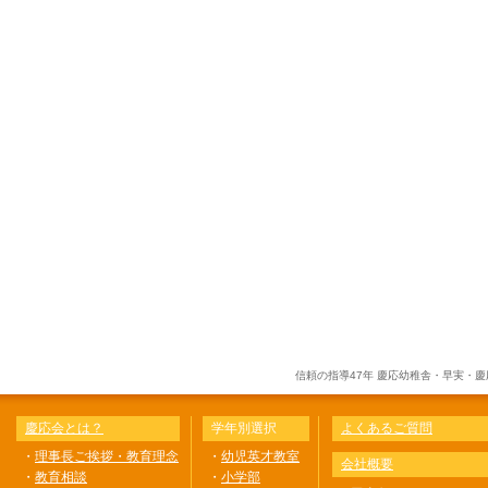
信頼の指導47年 慶応幼稚舎・早実・
慶応会とは？
学年別選択
よくあるご質問
・
理事長ご挨拶・教育理念
・
幼児英才教室
会社概要
・
教育相談
・
小学部