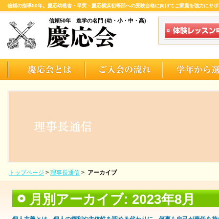
信頼の指導50年。慶応幼稚舎・早実・慶応横浜初等部への受験合格に向けてご家庭を強力にサポ
信頼50年 進学の名門 (幼・小・中・高)
トップページ
>
理事長通信
>
アーカイブ
月別アーカイブ:
2023年8月