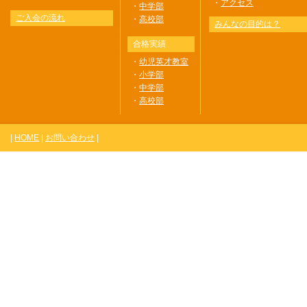
・
アクセス
・
中学部
ご入会の流れ
・
高校部
みんなの目的は？
合格実績
・
幼児英才教室
・
小学部
・
中学部
・
高校部
|
HOME
|
お問い合わせ
|