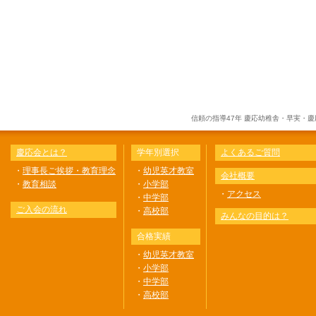
信頼の指導47年 慶応幼稚舎・早実・
慶応会とは？
学年別選択
よくあるご質問
・
理事長ご挨拶・教育理念
・
幼児英才教室
会社概要
・
教育相談
・
小学部
・
アクセス
・
中学部
ご入会の流れ
・
高校部
みんなの目的は？
合格実績
・
幼児英才教室
・
小学部
・
中学部
・
高校部