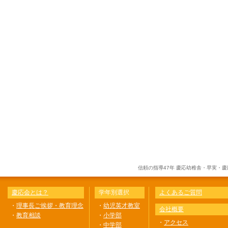
信頼の指導47年 慶応幼稚舎・早実・
慶応会とは？
学年別選択
よくあるご質問
・
理事長ご挨拶・教育理念
・
幼児英才教室
会社概要
・
教育相談
・
小学部
・
アクセス
・
中学部