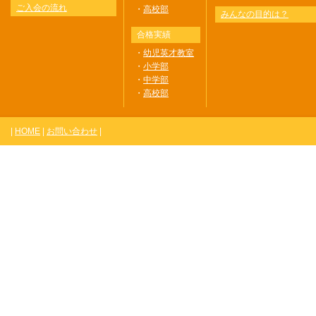
ご入会の流れ
・
高校部
みんなの目的は？
合格実績
・
幼児英才教室
・
小学部
・
中学部
・
高校部
|
HOME
|
お問い合わせ
|