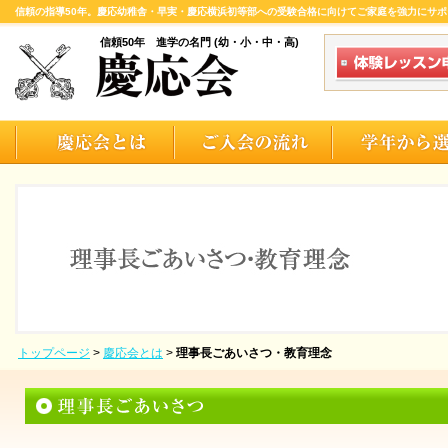
信頼の指導50年。慶応幼稚舎・早実・慶応横浜初等部への受験合格に向けてご家庭を強力にサポ
信頼50年 進学の名門 (幼・小・中・高)
トップページ
>
慶応会とは
>
理事長ごあいさつ・教育理念