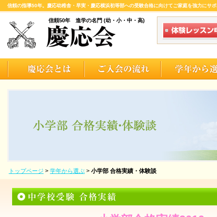
信頼の指導50年。慶応幼稚舎・早実・慶応横浜初等部への受験合格に向けてご家庭を強力にサポ
信頼50年 進学の名門 (幼・小・中・高)
トップページ
>
学年から選ぶ
>
小学部 合格実績・体験談