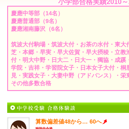
小学部合格実績2010～2
慶應中等部（14名）
慶應普通部（9名）
慶應湘南藤沢（6名）
筑波大付駒場・筑波大付・お茶の水付・東大
芝・本郷・早実・早大佐賀・早大摂稜・立教
付・明大中野・日大二・日大一・獨協・成蹊
学院・吉祥・学習院女子・日本女子大付・桐
見・実践女子・大妻中野（アドバンス）・栄
その他多数合格
算数偏差値48から… 60へ
独協中合格