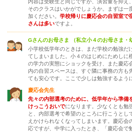
内容は受験生と同じですが、演習量を抑え
そのクラスはいかがでしょうか。まずは一
加ください。
学校帰りに慶応会の自習室で
さんは多い
ですよ。
Gさんのお母さま （私立小４のお母さま・
小学校低学年のときは、まだ学校の勉強だ
てしまいました。小４のはじめにためしに
の学力の実態にショックを受け、また慶応
内の自習スペースは、すぐ隣に事務の方も
ても安心です。ここで少しは勉強するよう
慶応会先生
先々の内部選考のために、低学年から準備
けっこうおいで
になります。少なくとも勉
と、内部選考で希望のところに行こうとし
えかけられなくなってしまいます。慶応会
応ですが、中学に入ったとき、「慶応会で