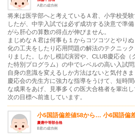
A君の成功例
将来は医学部へと考えているＡ君、小学校受験
したが、中学入試では必ず成功する決意で準備
がら肝心の算数の得点が伸びません。
まじめなＡ君は何事も１からコツコツとやりぬ
化の工夫をしたり応用問題の解法のテクニック
りました。しかし模試演習や、CLUB慶応会（
た特別プログラム）の中でレベルの高い入試問
自身の意識を変えるしか方法はないと気付きま
慶応会の先生方に強力な指導をうけて、短時間
な成果をあげ、見事多くの医大合格者を輩出し
次の目標へ前進しています。
小5国語偏差値58から… 小6国語偏差
慶應中等部合格
B君の成功例