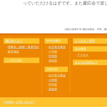
っていただけるはずです。また慶応会で楽
信頼の指導47年 慶応幼稚舎・早実・
慶応会とは？
学年別選択
よくあるご質問
・
理事長ご挨拶・教育理念
・
幼児英才教室
会社概要
・
教育相談
・
小学部
・
アクセス
・
中学部
ご入会の流れ
・
高校部
みんなの目的は？
合格実績
・
幼児英才教室
・
小学部
・
中学部
・
高校部
|
HOME
|
お問い合わせ
|