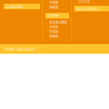
・
アクセス
・
中学部
ご入会の流れ
・
高校部
みんなの目的は？
合格実績
・
幼児英才教室
・
小学部
・
中学部
・
高校部
|
HOME
|
お問い合わせ
|