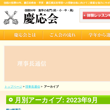
信頼の指導50年。慶応幼稚舎・早実・慶応横浜初等部への受験合格に向けてご家庭を強力にサポ
信頼50年 進学の名門 (幼・小・中・高)
トップページ
>
理事長通信
>
アーカイブ
月別アーカイブ:
2023年9月