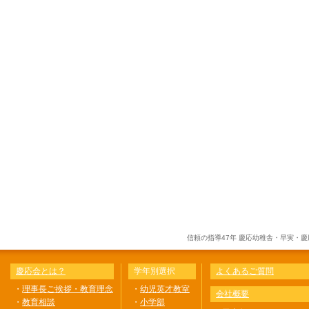
信頼の指導47年 慶応幼稚舎・早実・
慶応会とは？
学年別選択
よくあるご質問
・
理事長ご挨拶・教育理念
・
幼児英才教室
会社概要
・
教育相談
・
小学部