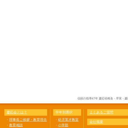
信頼の指導47年 慶応幼稚舎・早実・
慶応会とは？
学年別選択
よくあるご質問
・
理事長ご挨拶・教育理念
・
幼児英才教室
会社概要
・
教育相談
・
小学部