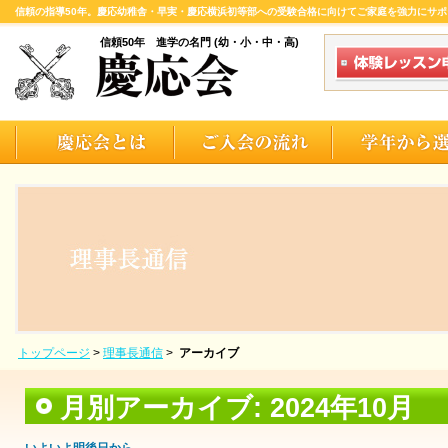
信頼の指導50年。慶応幼稚舎・早実・慶応横浜初等部への受験合格に向けてご家庭を強力にサポ
信頼50年 進学の名門 (幼・小・中・高)
トップページ
>
理事長通信
>
アーカイブ
月別アーカイブ:
2024年10月