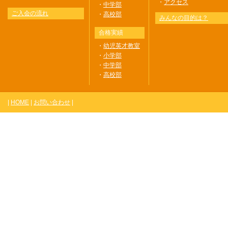
・
アクセス
・
中学部
ご入会の流れ
・
高校部
みんなの目的は？
合格実績
・
幼児英才教室
・
小学部
・
中学部
・
高校部
|
HOME
|
お問い合わせ
|