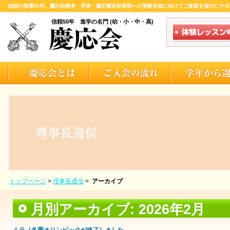
信頼の指導50年。慶応幼稚舎・早実・慶応横浜初等部への受験合格に向けてご家庭を強力にサポ
信頼50年 進学の名門 (幼・小・中・高)
トップページ
>
理事長通信
>
アーカイブ
月別アーカイブ:
2026年2月