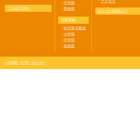
・
アクセス
・
中学部
ご入会の流れ
・
高校部
みんなの目的は？
合格実績
・
幼児英才教室
・
小学部
・
中学部
・
高校部
|
HOME
|
お問い合わせ
|