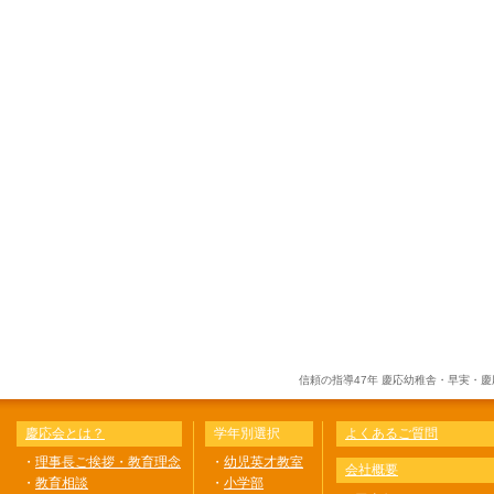
信頼の指導47年 慶応幼稚舎・早実・
慶応会とは？
学年別選択
よくあるご質問
・
理事長ご挨拶・教育理念
・
幼児英才教室
会社概要
・
教育相談
・
小学部