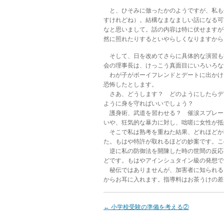
と、ひそみに倣ったかのようですが、私も
すけれどね）。結構なまなましい話になる可
なと思いまして。話の内容は特に伏せますが
然に照れたりするといやらしくなりますから
そして、日を改めてさらに具体的な演習も
会の理事長は、けっこう真面目にいろいろな
わが子がボーイフレンドとデートに出かけ
恐怖したとします。
さあ、どうします？ どのようにしたらデ
ように身を守ればいいでしょう？
護身術、武道を習わせる？ 催涙スプレー
いや、狂気的な暴力に対し、咄嗟に女性が抵
そこで私は熟考を重ねた結果、どれほどか弱
た。もはや特許が取れるほどの妙案です。こ
逆に私の防御法を開陳した時の世間の反応
どです。もはやアインシュタイン級の発想で
秘伝ではありませんが、加害者に知られる
からお耳に入れます。指導料はお茶うけの差
←
小学校受験の準備を考える②