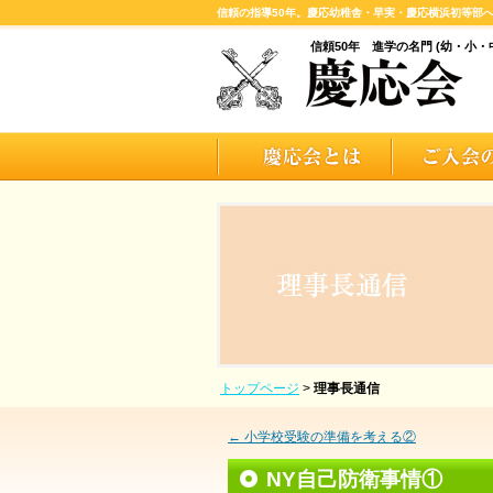
信頼の指導50年。慶応幼稚舎・早実・慶応横浜初等部
信頼50年 進学の名門 (幼・小・
トップページ
>
理事長通信
←
小学校受験の準備を考える②
NY自己防衛事情①