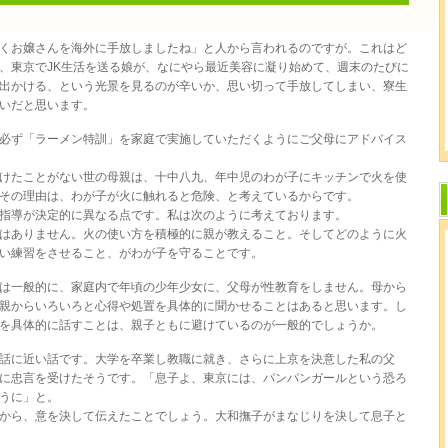
くお嬢さんを海外に手放しましたね」と人から言われるのですが。これはど
、東京でJK生活を送る娘が、なにやら最近美容に凝り始めて、週末のたびに
出かける、という光景を見るのが辛いか、思い切って手放してしまい、寮生
いだと思います。
必ず「ラーメン特訓」を家庭で実施していただくようにご父母にアドバイス
けたことがない世の母親は、十中八九、年中児のわが子にキッチンで火を使
その理由は、わが子が火に触れると危険、と考えているからです。
指導が決定的に異なる点です。私は次のように考えております。
はありません。火の使い方を積極的に親が教えること。そしてどのように火
い練習をさせること、がわが子を守ることです。
は一般的に、家庭内で年頃の少年少女に、父母が性教育をしません。母から
親からいろいろと心得や処置を具体的に聞かせることはあると思います。し
を具体的に話すことは、親子ともに避けているのが一般的でしょうか。
話に近い話です。大学を卒業し教職に就き、さらに上京を決意した私の父
に忠言を受けたそうです。「息子よ、東京には、パンパンガールという恐ろ
うに」と。
から、意を決して伝えたことでしょう。大和撫子がまなじりを決して息子と