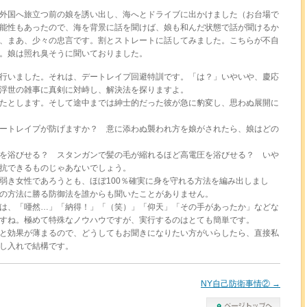
外国へ旅立つ前の娘を誘い出し、海へとドライブに出かけました（お台場で
能性もあったので、海を背景に話を聞けば、娘も和んだ状態で話が聞けるか
、まあ、少々の忠言です。割とストレートに話してみました。こちらが不自
。娘は照れ臭そうに聞いておりました。
行いました。それは、デートレイプ回避特訓です。「は？」いやいや、慶応
浮世の雑事に真剣に対峙し、解決法を探りますよ。
たとします。そして途中までは紳士的だった彼が急に豹変し、思わぬ展開に
ートレイプが防げますか？ 意に添わぬ襲われ方を娘がされたら、娘はどの
を浴びせる？ スタンガンで髪の毛が縮れるほど高電圧を浴びせる？ いや
抗できるものじゃあないでしょう。
き女性であろうとも、ほぼ100％確実に身を守れる方法を編み出しまし
の方法に勝る防御法を誰からも聞いたことがありません。
は、「唖然…」「納得！」「（笑）」「仰天」「その手があったか」などな
すね。極めて特殊なノウハウですが、実行するのはとても簡単です。
と効果が薄まるので、どうしてもお聞きになりたい方がいらしたら、直接私
し入れで結構です。
NY自己防衛事情②
→