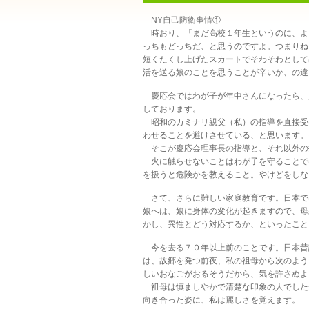
NY自己防衛事情①
時おり、「まだ高校１年生というのに、よ
っちもどっちだ、と思うのですよ。つまりね
短くたくし上げたスカートでそわそわとして
活を送る娘のことを思うことが辛いか、の違
慶応会ではわが子が年中さんになったら、
しております。
昭和のカミナリ親父（私）の指導を直接受
わせることを避けさせている、と思います。
そこが慶応会理事長の指導と、それ以外の
火に触らせないことはわが子を守ることで
を扱うと危険かを教えること。やけどをしな
さて、さらに難しい家庭教育です。日本で
娘へは、娘に身体の変化が起きますので、母
かし、異性とどう対応するか、といったこと
今を去る７０年以上前のことです。日本昔
は、故郷を発つ前夜、私の祖母から次のよう
しいおなごがおるそうだから、気を許さぬよ
祖母は慎ましやかで清楚な印象の人でした
向き合った姿に、私は麗しさを覚えます。